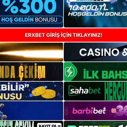
ERXBET GİRİŞ İÇİN TIKLAYINIZ!