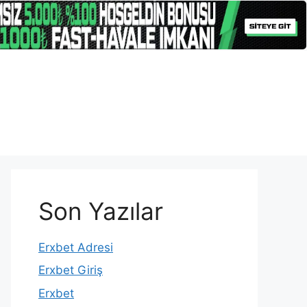
Son Yazılar
Erxbet Adresi
Erxbet Giriş
Erxbet