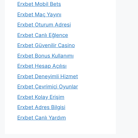
Erxbet Mobil Bets
Erxbet Maç Yayını
Erxbet Oturum Adresi
Erxbet Canlı Eğlence
Erxbet Güvenilir Casino
Erxbet Bonus Kullanımı
Erxbet Hesap Açılışı
Erxbet Deneyimli Hizmet
Erxbet Çevrimiçi Oyunlar
Erxbet Kolay Erişim
Erxbet Adres Bilgisi
Erxbet Canlı Yardım