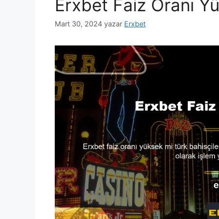
Erxbet Faiz Oranı Y
Mart 30, 2024
yazar
Erxbet