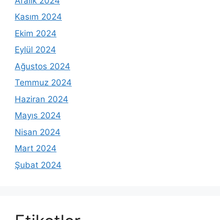
Aralık 2024
Kasım 2024
Ekim 2024
Eylül 2024
Ağustos 2024
Temmuz 2024
Haziran 2024
Mayıs 2024
Nisan 2024
Mart 2024
Şubat 2024