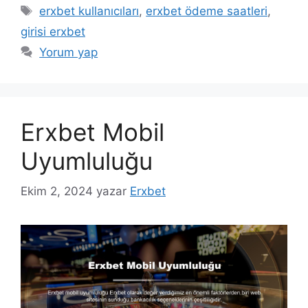
Etiketler
erxbet kullanıcıları
,
erxbet ödeme saatleri
,
girisi erxbet
Yorum yap
Erxbet Mobil
Uyumluluğu
Ekim 2, 2024
yazar
Erxbet