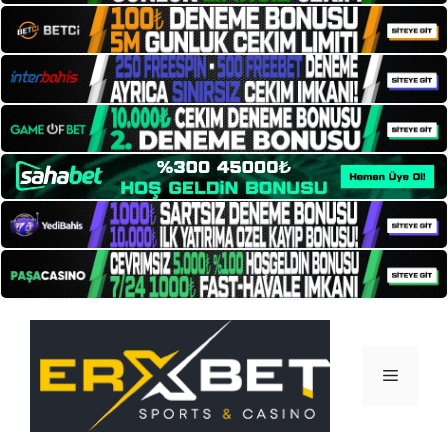
İçeriğe
atla
Menü