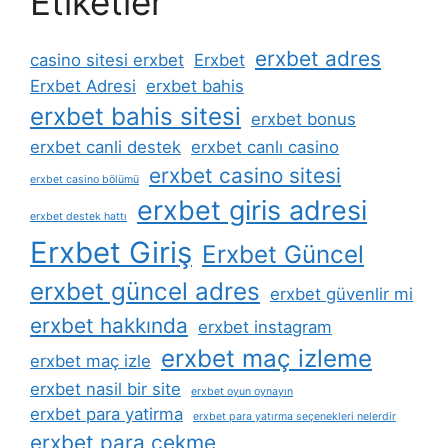
Etiketler
erxbet adres
casino sitesi erxbet
Erxbet
Erxbet Adresi
erxbet bahis
erxbet bahis sitesi
erxbet bonus
erxbet canli destek
erxbet canlı casino
erxbet casino sitesi
erxbet casino bölümü
erxbet giris adresi
erxbet destek hattı
Erxbet Giriş
Erxbet Güncel
erxbet güncel adres
erxbet güvenlir mi
erxbet hakkında
erxbet instagram
erxbet maç izleme
erxbet maç izle
erxbet nasil bir site
erxbet oyun oynayın
erxbet para yatirma
erxbet para yatırma seçenekleri nelerdir
erxbet para çekme