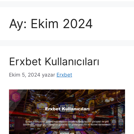
Ay:
Ekim 2024
Erxbet Kullanıcıları
Ekim 5, 2024
yazar
Erxbet