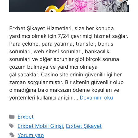
Erxbet Şikayet Hizmetleri, size her konuda
yardımcı olmak için 7/24 çevrimiçi hizmet sağlar.
Para çekme, para yatırma, transfer, bonus
sorunları, web sitesi sorunları, bankacılık
sorunları ve diğer sorunlar gibi birçok soruna
çözüm bulmaya ve yardımcı olmaya
çalışacaklar. Casino sitelerinin güvenilirliği her
zaman sorgulanmıştır. Bir sitenin güvenilir olup
olmadığına bakılmaksızın ödeme koşulları ve
yöntemleri kullanıcılar için …
Devamını oku
Kategoriler
Erxbet
Etiketler
Erxbet Mobil Girişi
,
Erxbet Şikayet
Yorum yap