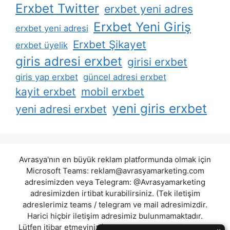
Erxbet Twitter
erxbet yeni adres
Erxbet Yeni Giriş
erxbet yeni adresi
Erxbet Şikayet
erxbet üyelik
giris adresi erxbet
girisi erxbet
giris yap erxbet
güncel adresi erxbet
kayit erxbet
mobil erxbet
yeni giris erxbet
yeni adresi erxbet
Avrasya'nın en büyük reklam platformunda olmak için
Microsoft Teams:
reklam@avrasyamarketing.com
adresimizden veya Telegram: @Avrasyamarketing
adresimizden irtibat kurabilirsiniz. (Tek iletişim
adreslerimiz teams / telegram ve mail adresimizdir.
Harici hiçbir iletişim adresimiz bulunmamaktadır.
Lütfen itibar etmeyiniz.) Türkiye yasalarına göre 7258