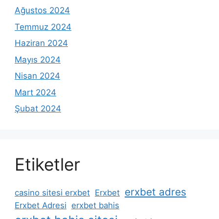
Ağustos 2024
Temmuz 2024
Haziran 2024
Mayıs 2024
Nisan 2024
Mart 2024
Şubat 2024
Etiketler
erxbet adres
casino sitesi erxbet
Erxbet
Erxbet Adresi
erxbet bahis