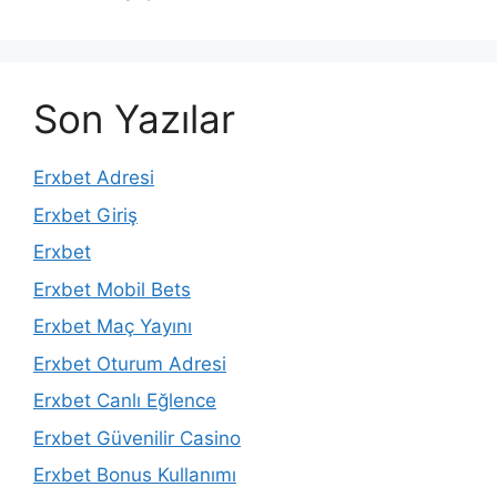
Son Yazılar
Erxbet Adresi
Erxbet Giriş
Erxbet
Erxbet Mobil Bets
Erxbet Maç Yayını
Erxbet Oturum Adresi
Erxbet Canlı Eğlence
Erxbet Güvenilir Casino
Erxbet Bonus Kullanımı