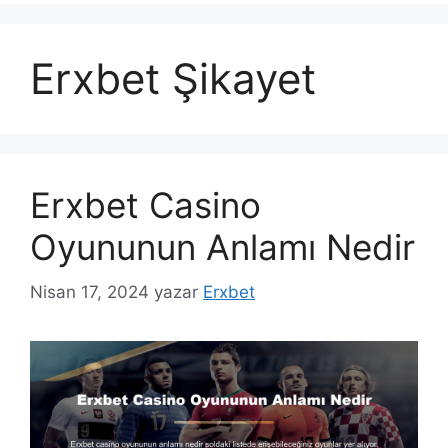
Erxbet Şikayet
Erxbet Casino
Oyununun Anlamı Nedir
Nisan 17, 2024
yazar
Erxbet