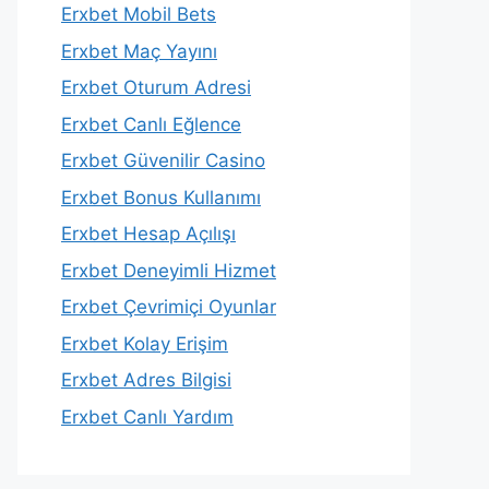
Erxbet Mobil Bets
Erxbet Maç Yayını
Erxbet Oturum Adresi
Erxbet Canlı Eğlence
Erxbet Güvenilir Casino
Erxbet Bonus Kullanımı
Erxbet Hesap Açılışı
Erxbet Deneyimli Hizmet
Erxbet Çevrimiçi Oyunlar
Erxbet Kolay Erişim
Erxbet Adres Bilgisi
Erxbet Canlı Yardım