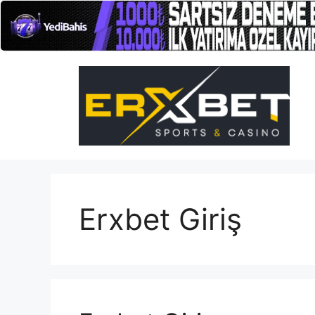
İçeriğe
atla
Erxbet Giriş