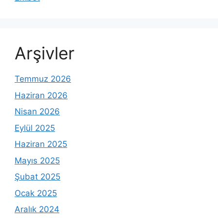
Arşivler
Temmuz 2026
Haziran 2026
Nisan 2026
Eylül 2025
Haziran 2025
Mayıs 2025
Şubat 2025
Ocak 2025
Aralık 2024