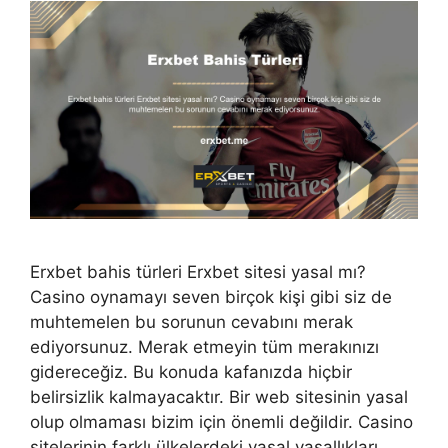
Erxbet bahis türleri Erxbet sitesi yasal mı?
Casino oynamayı seven birçok kişi gibi siz de
muhtemelen bu sorunun cevabını merak
ediyorsunuz. Merak etmeyin tüm merakınızı
gidereceğiz. Bu konuda kafanızda hiçbir
belirsizlik kalmayacaktır. Bir web sitesinin yasal
olup olmaması bizim için önemli değildir. Casino
sitelerinin farklı ülkelerdeki yasal yasallıkları