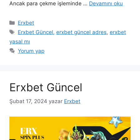
Ancak para çekme işleminde …
Devamını oku
Kategoriler
Erxbet
Etiketler
Erxbet Güncel
,
erxbet güncel adres
,
erxbet
yasal mı
Yorum yap
Erxbet Güncel
Şubat 17, 2024
yazar
Erxbet