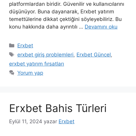
platformlardan biridir. Güvenilir ve kullanıcılarını
düşünüyor. Buna dayanarak, Erxbet yatırım
temettülerine dikkat çektiğini söyleyebiliriz. Bu
konu hakkında daha ayrıntılı …
Devamını oku
Kategoriler
Erxbet
Etiketler
erxbet giriş problemleri
,
Erxbet Güncel
,
erxbet yatırım fırsatları
Yorum yap
Erxbet Bahis Türleri
Eylül 11, 2024
yazar
Erxbet