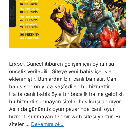
Erxbet Güncel itibaren gelişim için oynanışa
öncelik verilebilir. Siteye yeni bahis içerikleri
eklenmiştir. Bunlardan biri canlı bahistir. Canlı
bahis son on yılda keşfedilen bir hizmettir.
Hatta canlı bahis öyle bir öncelik haline geldi ki,
bu hizmeti sunmayan siteler hoş karşılanmıyor.
Aslında günümüz oyun pazarında canlı oyun
hizmeti sunmayan tek bir web sitesi yoktur. Bu
siteler …
Devamını oku