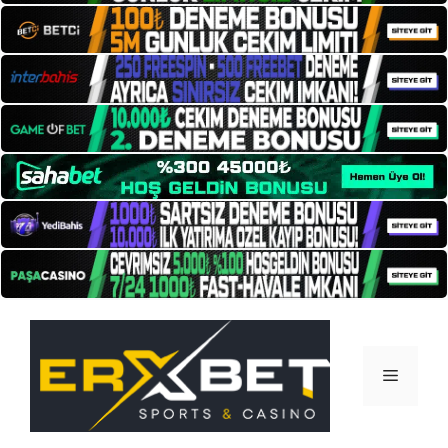
İçeriğe
atla
Menü