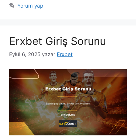
Yorum yap
Erxbet Giriş Sorunu
Eylül 6, 2025
yazar
Erxbet