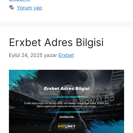
Yorum yap
Erxbet Adres Bilgisi
Eylül 24, 2025
yazar
Erxbet