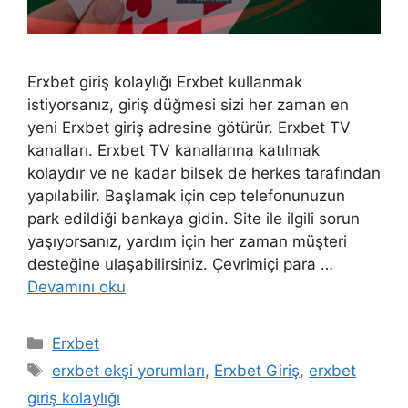
Erxbet giriş kolaylığı Erxbet kullanmak
istiyorsanız, giriş düğmesi sizi her zaman en
yeni Erxbet giriş adresine götürür. Erxbet TV
kanalları. Erxbet TV kanallarına katılmak
kolaydır ve ne kadar bilsek de herkes tarafından
yapılabilir. Başlamak için cep telefonunuzun
park edildiği bankaya gidin. Site ile ilgili sorun
yaşıyorsanız, yardım için her zaman müşteri
desteğine ulaşabilirsiniz. Çevrimiçi para …
Devamını oku
Kategoriler
Erxbet
Etiketler
erxbet ekşi yorumları
,
Erxbet Giriş
,
erxbet
giriş kolaylığı