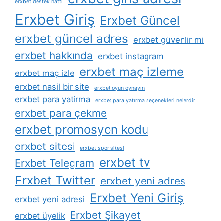
erxbet destek hattı
Erxbet Giriş
Erxbet Güncel
erxbet güncel adres
erxbet güvenlir mi
erxbet hakkında
erxbet instagram
erxbet maç izleme
erxbet maç izle
erxbet nasil bir site
erxbet oyun oynayın
erxbet para yatirma
erxbet para yatırma seçenekleri nelerdir
erxbet para çekme
erxbet promosyon kodu
erxbet sitesi
erxbet spor sitesi
erxbet tv
Erxbet Telegram
Erxbet Twitter
erxbet yeni adres
Erxbet Yeni Giriş
erxbet yeni adresi
Erxbet Şikayet
erxbet üyelik