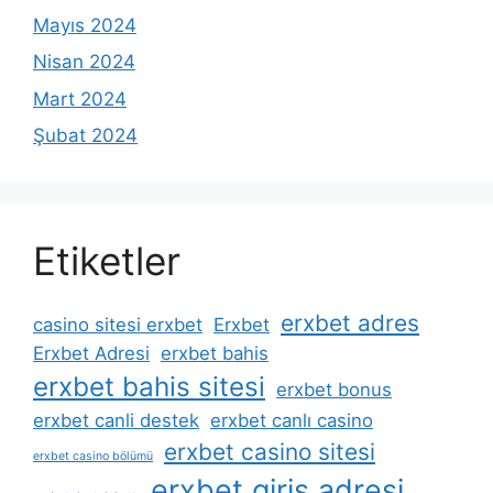
Mayıs 2024
Nisan 2024
Mart 2024
Şubat 2024
Etiketler
erxbet adres
casino sitesi erxbet
Erxbet
Erxbet Adresi
erxbet bahis
erxbet bahis sitesi
erxbet bonus
erxbet canli destek
erxbet canlı casino
erxbet casino sitesi
erxbet casino bölümü
erxbet giris adresi