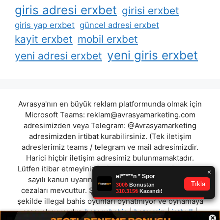
giris adresi erxbet
girisi erxbet
giris yap erxbet
güncel adresi erxbet
kayit erxbet
mobil erxbet
yeni giris erxbet
yeni adresi erxbet
Avrasya'nın en büyük reklam platformunda olmak için
Microsoft Teams:
reklam@avrasyamarketing.com
adresimizden veya Telegram: @Avrasyamarketing
adresimizden irtibat kurabilirsiniz. (Tek iletişim
adreslerimiz teams / telegram ve mail adresimizdir.
Harici hiçbir iletişim adresimiz bulunmamaktadır.
Lütfen itibar etmeyiniz.) Türkiye yasalarına göre 7258
sayılı kanun uyarınca yasa dışı bahis oynamanın
cezaları mevcuttur. Şu an bulunduğunuz site hiç bir
şekilde illegal bahis oyunları oynatmıyor ve oynamaya
aracı olmuyordur.
botegabahis
|
betmarin
|
jetbull
|
×