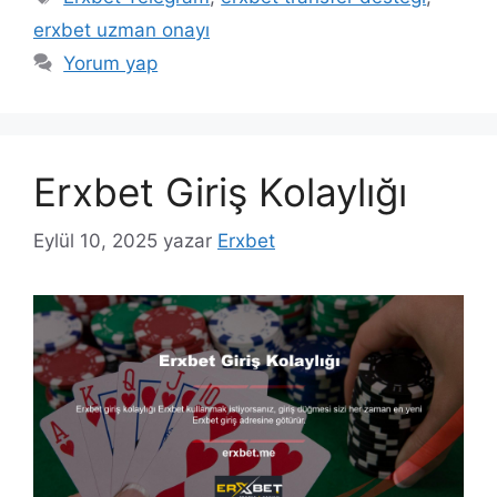
erxbet uzman onayı
Yorum yap
Erxbet Giriş Kolaylığı
Eylül 10, 2025
yazar
Erxbet