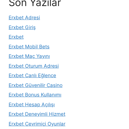
Son Yazılar
Erxbet Adresi
Erxbet Giriş
Erxbet
Erxbet Mobil Bets
Erxbet Maç Yayını
Erxbet Oturum Adresi
Erxbet Canlı Eğlence
Erxbet Güvenilir Casino
Erxbet Bonus Kullanımı
Erxbet Hesap Açılışı
Erxbet Deneyimli Hizmet
Erxbet Çevrimiçi Oyunlar