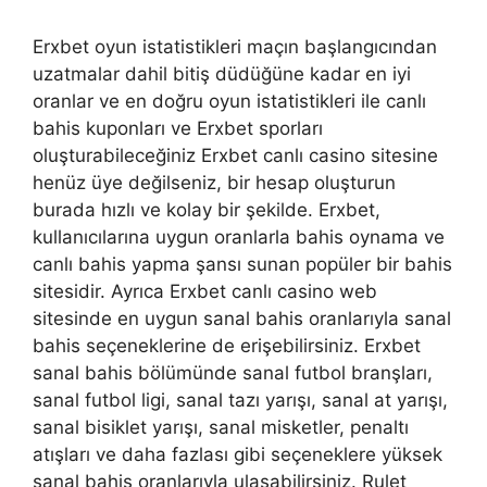
Erxbet oyun istatistikleri maçın başlangıcından
uzatmalar dahil bitiş düdüğüne kadar en iyi
oranlar ve en doğru oyun istatistikleri ile canlı
bahis kuponları ve Erxbet sporları
oluşturabileceğiniz Erxbet canlı casino sitesine
henüz üye değilseniz, bir hesap oluşturun
burada hızlı ve kolay bir şekilde. Erxbet,
kullanıcılarına uygun oranlarla bahis oynama ve
canlı bahis yapma şansı sunan popüler bir bahis
sitesidir. Ayrıca Erxbet canlı casino web
sitesinde en uygun sanal bahis oranlarıyla sanal
bahis seçeneklerine de erişebilirsiniz. Erxbet
sanal bahis bölümünde sanal futbol branşları,
sanal futbol ligi, sanal tazı yarışı, sanal at yarışı,
sanal bisiklet yarışı, sanal misketler, penaltı
atışları ve daha fazlası gibi seçeneklere yüksek
sanal bahis oranlarıyla ulaşabilirsiniz. Rulet