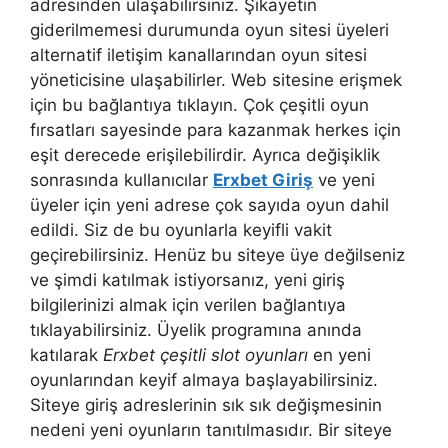
adresinden ulaşabilirsiniz. Şikayetin
giderilmemesi durumunda oyun sitesi üyeleri
alternatif iletişim kanallarından oyun sitesi
yöneticisine ulaşabilirler. Web sitesine erişmek
için bu bağlantıya tıklayın. Çok çeşitli oyun
fırsatları sayesinde para kazanmak herkes için
eşit derecede erişilebilirdir. Ayrıca değişiklik
sonrasında kullanıcılar
Erxbet Giriş
ve yeni
üyeler için yeni adrese çok sayıda oyun dahil
edildi. Siz de bu oyunlarla keyifli vakit
geçirebilirsiniz. Henüz bu siteye üye değilseniz
ve şimdi katılmak istiyorsanız, yeni giriş
bilgilerinizi almak için verilen bağlantıya
tıklayabilirsiniz. Üyelik programına anında
katılarak
Erxbet çeşitli slot oyunları
en yeni
oyunlarından keyif almaya başlayabilirsiniz.
Siteye giriş adreslerinin sık sık değişmesinin
nedeni yeni oyunların tanıtılmasıdır. Bir siteye