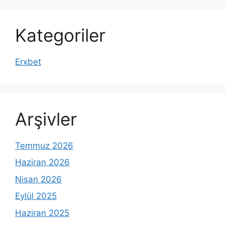
Kategoriler
Erxbet
Arşivler
Temmuz 2026
Haziran 2026
Nisan 2026
Eylül 2025
Haziran 2025