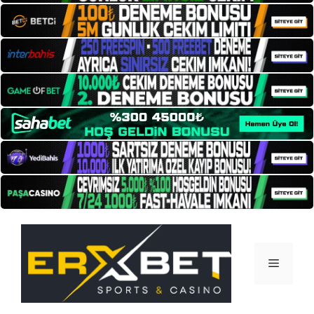
İçeriğe
atla
Menü