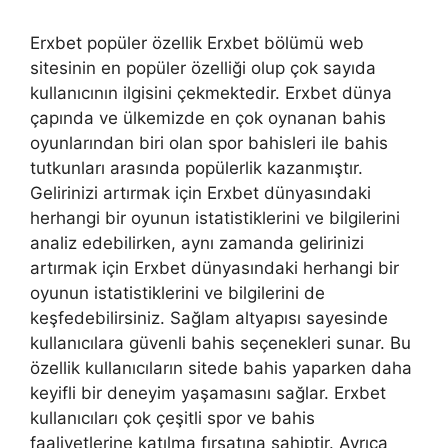
Erxbet popüler özellik Erxbet bölümü web
sitesinin en popüler özelliği olup çok sayıda
kullanıcının ilgisini çekmektedir. Erxbet dünya
çapında ve ülkemizde en çok oynanan bahis
oyunlarından biri olan spor bahisleri ile bahis
tutkunları arasında popülerlik kazanmıştır.
Gelirinizi artırmak için Erxbet dünyasındaki
herhangi bir oyunun istatistiklerini ve bilgilerini
analiz edebilirken, aynı zamanda gelirinizi
artırmak için Erxbet dünyasındaki herhangi bir
oyunun istatistiklerini ve bilgilerini de
keşfedebilirsiniz. Sağlam altyapısı sayesinde
kullanıcılara güvenli bahis seçenekleri sunar. Bu
özellik kullanıcıların sitede bahis yaparken daha
keyifli bir deneyim yaşamasını sağlar. Erxbet
kullanıcıları çok çeşitli spor ve bahis
faaliyetlerine katılma fırsatına sahiptir. Ayrıca