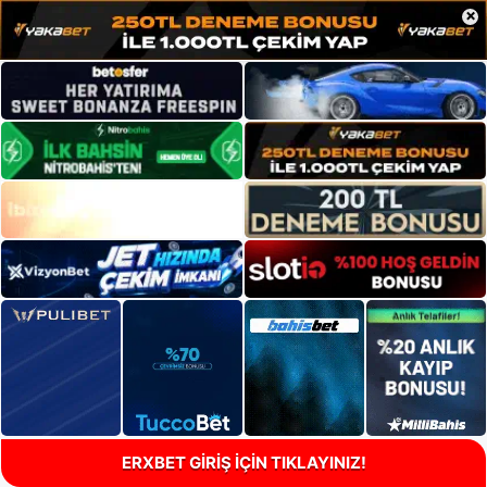
×
ERXBET GİRİŞ İÇİN TIKLAYINIZ!