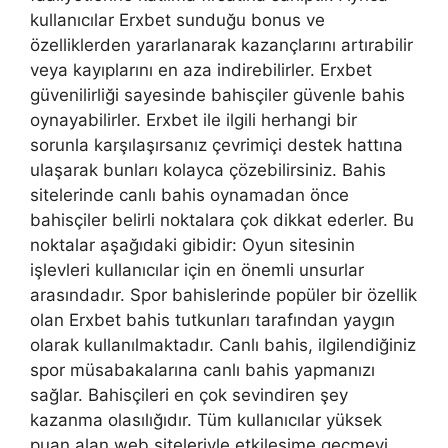
kullanıcılar Erxbet sunduğu bonus ve
özelliklerden yararlanarak kazançlarını artırabilir
veya kayıplarını en aza indirebilirler. Erxbet
güvenilirliği sayesinde bahisçiler güvenle bahis
oynayabilirler. Erxbet ile ilgili herhangi bir
sorunla karşılaşırsanız çevrimiçi destek hattına
ulaşarak bunları kolayca çözebilirsiniz. Bahis
sitelerinde canlı bahis oynamadan önce
bahisçiler belirli noktalara çok dikkat ederler. Bu
noktalar aşağıdaki gibidir: Oyun sitesinin
işlevleri kullanıcılar için en önemli unsurlar
arasındadır. Spor bahislerinde popüler bir özellik
olan Erxbet bahis tutkunları tarafından yaygın
olarak kullanılmaktadır. Canlı bahis, ilgilendiğiniz
spor müsabakalarına canlı bahis yapmanızı
sağlar. Bahisçileri en çok sevindiren şey
kazanma olasılığıdır. Tüm kullanıcılar yüksek
puan alan web siteleriyle etkileşime geçmeyi