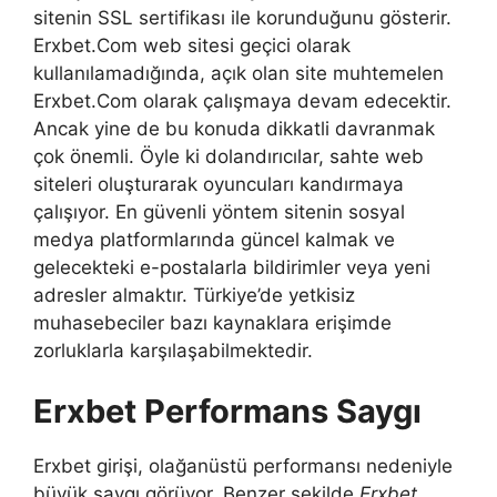
sitenin SSL sertifikası ile korunduğunu gösterir.
Erxbet.Com web sitesi geçici olarak
kullanılamadığında, açık olan site muhtemelen
Erxbet.Com olarak çalışmaya devam edecektir.
Ancak yine de bu konuda dikkatli davranmak
çok önemli. Öyle ki dolandırıcılar, sahte web
siteleri oluşturarak oyuncuları kandırmaya
çalışıyor. En güvenli yöntem sitenin sosyal
medya platformlarında güncel kalmak ve
gelecekteki e-postalarla bildirimler veya yeni
adresler almaktır. Türkiye’de yetkisiz
muhasebeciler bazı kaynaklara erişimde
zorluklarla karşılaşabilmektedir.
Erxbet Performans Saygı
Erxbet girişi, olağanüstü performansı nedeniyle
büyük saygı görüyor. Benzer şekilde
Erxbet