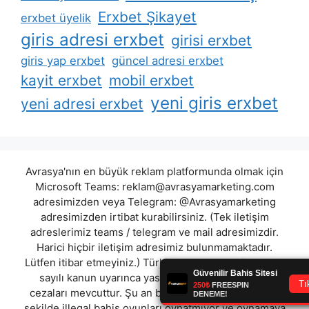
Erxbet Şikayet
erxbet üyelik
giris adresi erxbet
girisi erxbet
giris yap erxbet
güncel adresi erxbet
kayit erxbet
mobil erxbet
yeni giris erxbet
yeni adresi erxbet
Avrasya'nın en büyük reklam platformunda olmak için
Microsoft Teams:
reklam@avrasyamarketing.com
adresimizden veya Telegram: @Avrasyamarketing
adresimizden irtibat kurabilirsiniz. (Tek iletişim
adreslerimiz teams / telegram ve mail adresimizdir.
Harici hiçbir iletişim adresimiz bulunmamaktadır.
Lütfen itibar etmeyiniz.) Türkiye yasalarına göre 7258
sayılı kanun uyarınca yasa dışı bahis oynamanın
cezaları mevcuttur. Şu an bulunduğunuz site hiç bir
şekilde illegal bahis oyunları oynatmıyor ve oynamaya