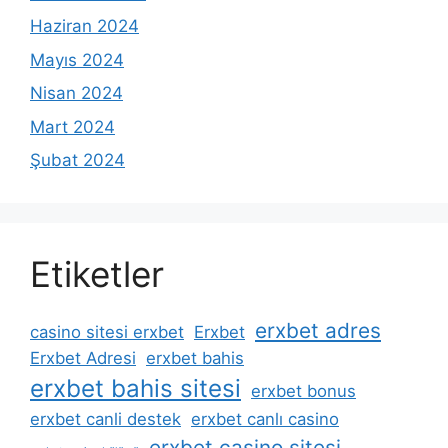
Haziran 2024
Mayıs 2024
Nisan 2024
Mart 2024
Şubat 2024
Etiketler
erxbet adres
casino sitesi erxbet
Erxbet
Erxbet Adresi
erxbet bahis
erxbet bahis sitesi
erxbet bonus
erxbet canli destek
erxbet canlı casino
erxbet casino sitesi