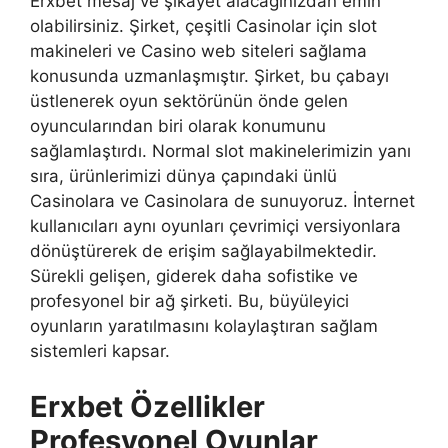
Erxbet mesaj ve şikayet alacağınızdan emin
olabilirsiniz. Şirket, çeşitli Casinolar için slot
makineleri ve Casino web siteleri sağlama
konusunda uzmanlaşmıştır. Şirket, bu çabayı
üstlenerek oyun sektörünün önde gelen
oyuncularından biri olarak konumunu
sağlamlaştırdı. Normal slot makinelerimizin yanı
sıra, ürünlerimizi dünya çapındaki ünlü
Casinolara ve Casinolara de sunuyoruz. İnternet
kullanıcıları aynı oyunları çevrimiçi versiyonlara
dönüştürerek de erişim sağlayabilmektedir.
Sürekli gelişen, giderek daha sofistike ve
profesyonel bir ağ şirketi. Bu, büyüleyici
oyunların yaratılmasını kolaylaştıran sağlam
sistemleri kapsar.
Erxbet Özellikler
Profesyonel Oyunlar