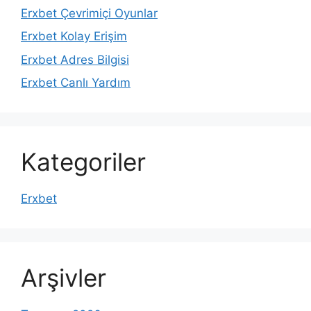
Erxbet Çevrimiçi Oyunlar
Erxbet Kolay Erişim
Erxbet Adres Bilgisi
Erxbet Canlı Yardım
Kategoriler
Erxbet
Arşivler