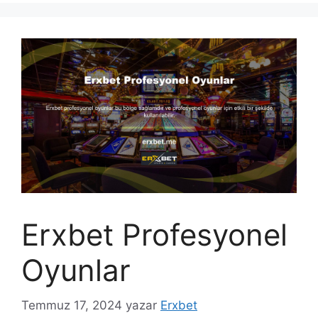
Erxbet Profesyonel
Oyunlar
Temmuz 17, 2024
yazar
Erxbet