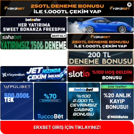
×
ERXBET GİRİŞ İÇİN TIKLAYINIZ!