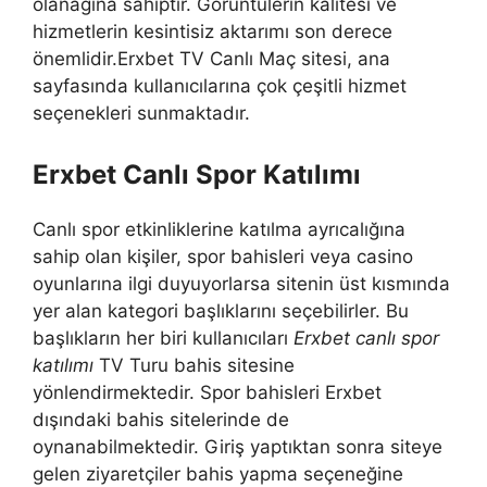
olanağına sahiptir. Görüntülerin kalitesi ve
hizmetlerin kesintisiz aktarımı son derece
önemlidir.Erxbet TV Canlı Maç sitesi, ana
sayfasında kullanıcılarına çok çeşitli hizmet
seçenekleri sunmaktadır.
Erxbet Canlı Spor Katılımı
Canlı spor etkinliklerine katılma ayrıcalığına
sahip olan kişiler, spor bahisleri veya casino
oyunlarına ilgi duyuyorlarsa sitenin üst kısmında
yer alan kategori başlıklarını seçebilirler. Bu
başlıkların her biri kullanıcıları
Erxbet canlı spor
katılımı
TV Turu bahis sitesine
yönlendirmektedir. Spor bahisleri Erxbet
dışındaki bahis sitelerinde de
oynanabilmektedir. Giriş yaptıktan sonra siteye
gelen ziyaretçiler bahis yapma seçeneğine