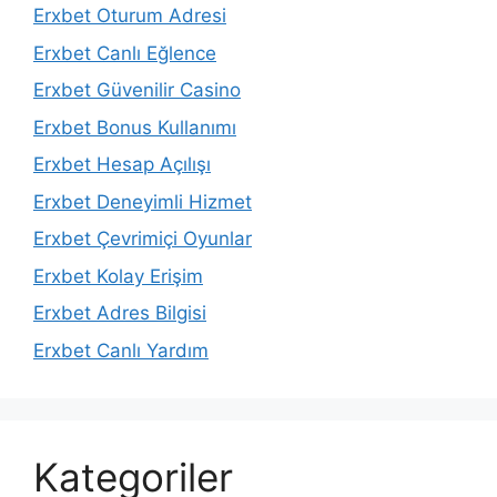
Erxbet Oturum Adresi
Erxbet Canlı Eğlence
Erxbet Güvenilir Casino
Erxbet Bonus Kullanımı
Erxbet Hesap Açılışı
Erxbet Deneyimli Hizmet
Erxbet Çevrimiçi Oyunlar
Erxbet Kolay Erişim
Erxbet Adres Bilgisi
Erxbet Canlı Yardım
Kategoriler