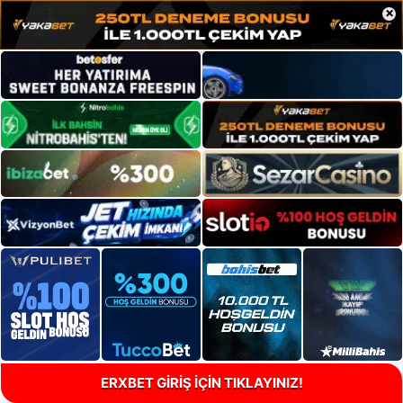
×
ERXBET GİRİŞ İÇİN TIKLAYINIZ!