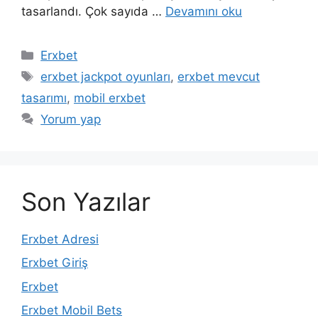
tasarlandı. Çok sayıda …
Devamını oku
Kategoriler
Erxbet
Etiketler
erxbet jackpot oyunları
,
erxbet mevcut
tasarımı
,
mobil erxbet
Yorum yap
Son Yazılar
Erxbet Adresi
Erxbet Giriş
Erxbet
Erxbet Mobil Bets