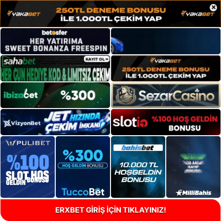
×
ERXBET GİRİŞ İÇİN TIKLAYINIZ!