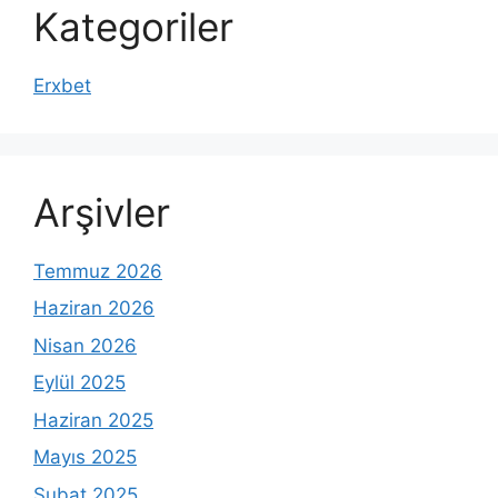
Kategoriler
Erxbet
Arşivler
Temmuz 2026
Haziran 2026
Nisan 2026
Eylül 2025
Haziran 2025
Mayıs 2025
Şubat 2025