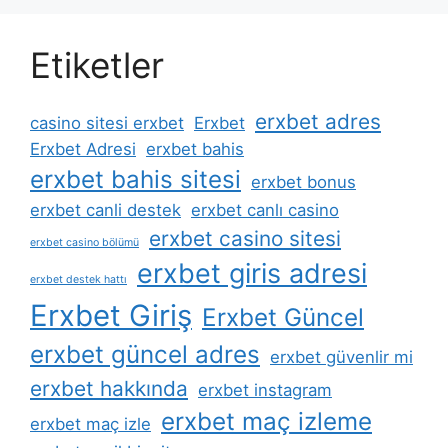
Etiketler
erxbet adres
casino sitesi erxbet
Erxbet
Erxbet Adresi
erxbet bahis
erxbet bahis sitesi
erxbet bonus
erxbet canli destek
erxbet canlı casino
erxbet casino sitesi
erxbet casino bölümü
erxbet giris adresi
erxbet destek hattı
Erxbet Giriş
Erxbet Güncel
erxbet güncel adres
erxbet güvenlir mi
erxbet hakkında
erxbet instagram
erxbet maç izleme
erxbet maç izle