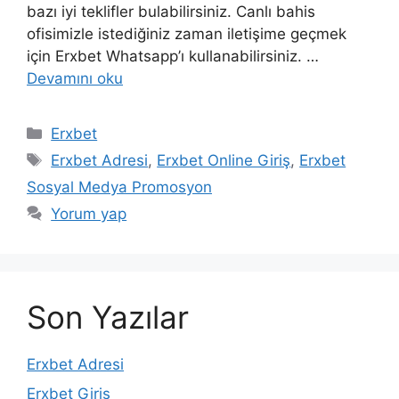
bazı iyi teklifler bulabilirsiniz. Canlı bahis
ofisimizle istediğiniz zaman iletişime geçmek
için Erxbet Whatsapp’ı kullanabilirsiniz. …
Devamını oku
Kategoriler
Erxbet
Etiketler
Erxbet Adresi
,
Erxbet Online Giriş
,
Erxbet
Sosyal Medya Promosyon
Yorum yap
Son Yazılar
Erxbet Adresi
Erxbet Giriş