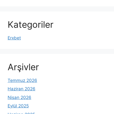
Kategoriler
Erxbet
Arşivler
Temmuz 2026
Haziran 2026
Nisan 2026
Eylül 2025