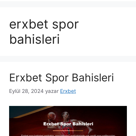
erxbet spor
bahisleri
Erxbet Spor Bahisleri
Eylül 28, 2024
yazar
Erxbet