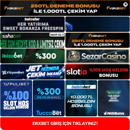
×
ERXBET GİRİŞ İÇİN TIKLAYINIZ!