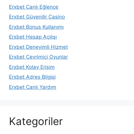
Erxbet Canlı Eğlence
Erxbet Güvenilir Casino
Erxbet Bonus Kullanımı
Erxbet Hesap Açılışı
Erxbet Deneyimli Hizmet
Erxbet Çevrimiçi Oyunlar
Erxbet Kolay Erişim
Erxbet Adres Bilgisi
Erxbet Canlı Yardım
Kategoriler