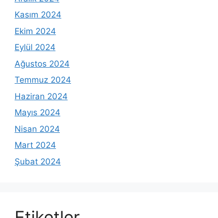
Kasım 2024
Ekim 2024
Eylül 2024
Ağustos 2024
Temmuz 2024
Haziran 2024
Mayıs 2024
Nisan 2024
Mart 2024
Şubat 2024
Etiketler