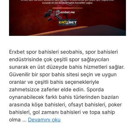
Erxbet spor bahisleri seobahis, spor bahisleri
endüstrisinde çok çeşitli spor sağlayıcıları
sunarak en üst düzeyde bahis hizmetleri sağlar.
Güvenilir bir spor bahis sitesi seçin ve uygun
oranlar ve çeşitli bahis seçenekleriyle
zahmetsizce zaferler elde edin. Sporda
oynanabilecek farklı bahis türlerinden bazıları
arasında köşe bahisleri, ofsayt bahisleri, poker
bahisleri, gol zamanı bahisleri ve topa sahip
olma …
Devamını oku