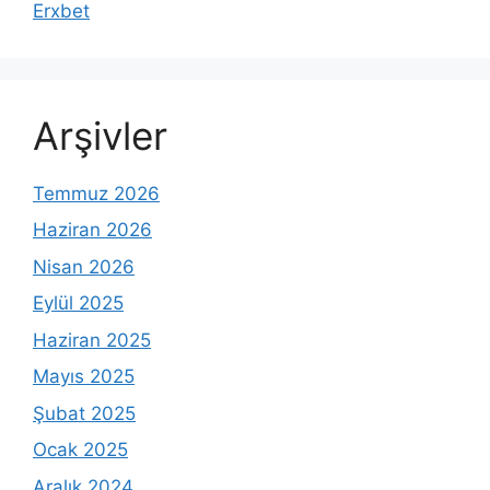
Erxbet
Arşivler
Temmuz 2026
Haziran 2026
Nisan 2026
Eylül 2025
Haziran 2025
Mayıs 2025
Şubat 2025
Ocak 2025
Aralık 2024