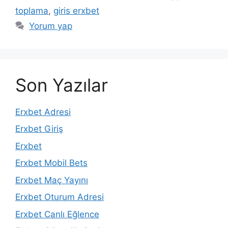
toplama
,
giris erxbet
Yorum yap
Son Yazılar
Erxbet Adresi
Erxbet Giriş
Erxbet
Erxbet Mobil Bets
Erxbet Maç Yayını
Erxbet Oturum Adresi
Erxbet Canlı Eğlence